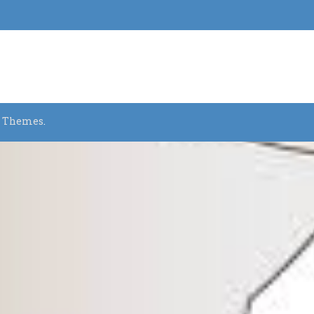
y Themes
.